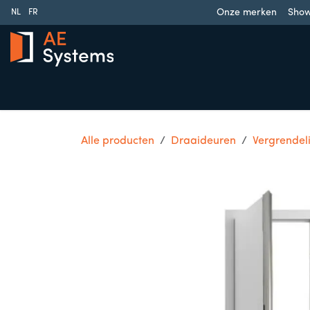
Overslaan naar inhoud
Onze merken
Sho
NL
FR
Schuifpoorten
Draaipoorten
Garagedeuren
Slag
Alle producten
Draaideuren
Vergrendel