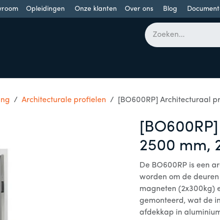
wroom
Opleidingen
Onze klanten
Over ons
Blog
Document
bomen
Draaideuren
Schuifdeuren
Industriële poorten
ing
Architecturale profielen
[BO600RP] Architecturaal pr
[BO600RP] 
2500 mm, 2
De BO600RP is een arc
worden om de deuren 
magneten (2x300kg) en 
gemonteerd, wat de ins
afdekkap in aluminiu