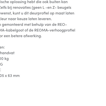
ische oplossing hebt die ook buiten kan
lfs bij renovaties (geen L -en Z- beugels
wenst, kunt u dit deurprofiel op maat laten
kleur naar keuze laten leveren.
en gemonteerd met behulp van de REO-
LMA-kabelgoot of de REOMA-verhoogprofiel
or een betere afwerking.
en:
 handvat
00 kg
NG
C
105 x 63 mm