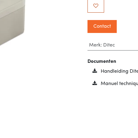
Contact
Merk
:
Ditec
Documenten
Handleiding D
Manuel techniq