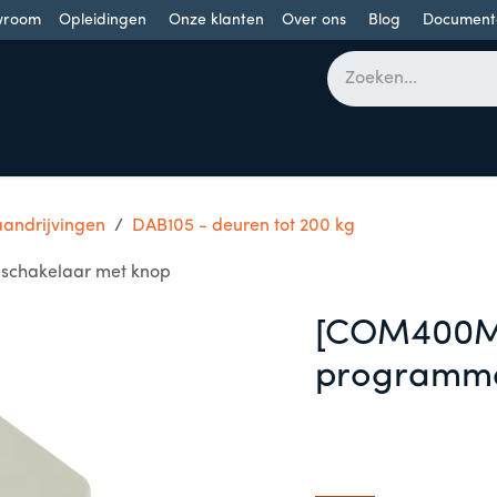
wroom
Opleidingen
Onze klanten
Over ons
Blog
Document
bomen
Draaideuren
Schuifdeuren
Industriële poorten
andrijvingen
DAB105 - deuren tot 200 kg
chakelaar met knop
[COM400M
programma