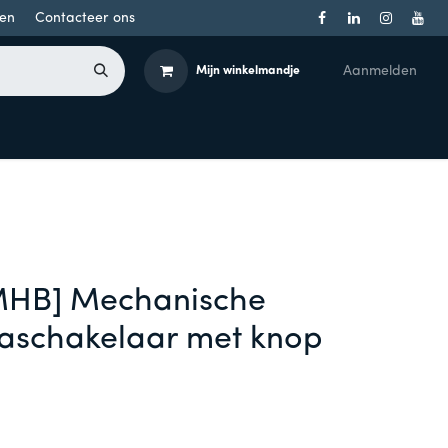
en
Contacteer ons
Aanmelden
Mijn winkelmandje
Toegangsbeheer
Onderdelen
Producten per merk
HB] Mechanische
schakelaar met knop