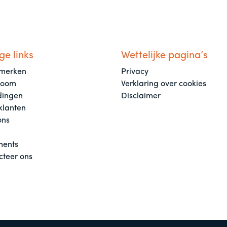
ge links
Wettelijke pagina’s
merken
Privacy
room
Verklaring over cookies
dingen
Disclaimer
klanten
ons
ents
cteer ons