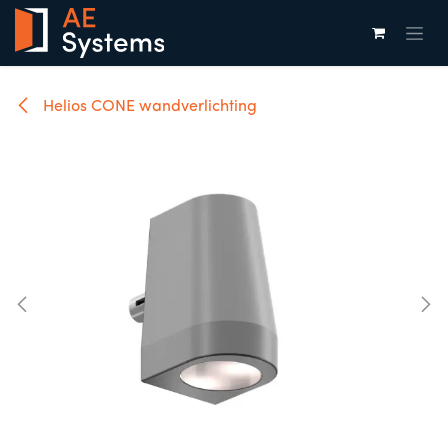
Overslaan naar inhoud
Helios CONE wandverlichting