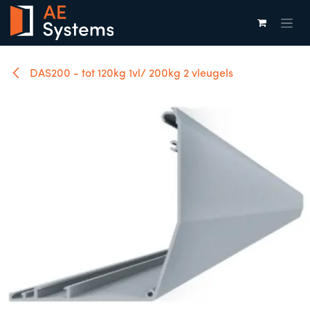
Overslaan naar inhoud
DAS200 - tot 120kg 1vl/ 200kg 2 vleugels