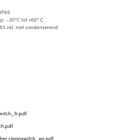
 IP65
p. –20°C tot +60° C
5% rel. niet condenserend
itch_fr.pdf
ch.pdf
her cleanswitch_en.pdf