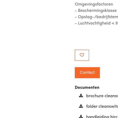
Omgevingsfactoren
- Beschermingsklasse
- Opslag-/bedrijfstem
- Luchtvochtigheid < 9
Contact
Documenten
brochure cleansw
folder cleanswit
handleiding birc