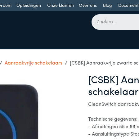
wroom
Opleidingen
Onze klanten
Over ons
Blog
Document
bomen
Draaideuren
Schuifdeuren
Industriële poorten
Aanraakvrije schakelaars
[CSBK] Aanraakvrije zwarte s
[CSBK] Aan
schakelaar
CleanSwitch aanraakv
Technische gegevens:
- Afmetingen 88 × 88 ×
- Aansluitingstype S