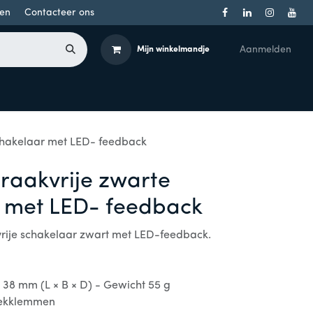
en
Contacteer ons
Aanmelden
Mijn winkelmandje
Toegangsbeheer
Onderdelen
Producten per merk
chakelaar met LED- feedback
raakvrije zwarte
 met LED- feedback
rije schakelaar zwart met LED-feedback.
 38 mm (L × B × D) - Gewicht 55 g
teekklemmen