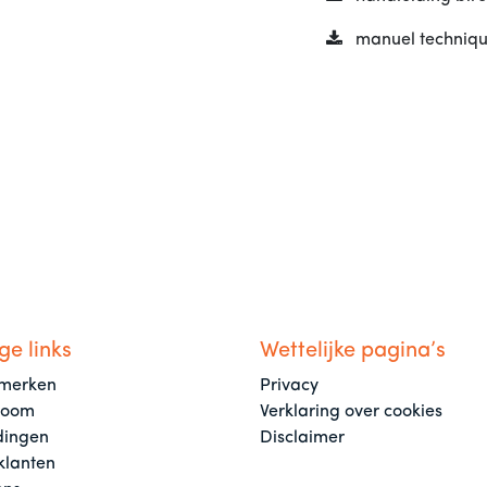
manuel technique
ge links
Wettelijke pagina’s
merken
Privacy
room
Verklaring over cookies
dingen
Disclaimer
klanten