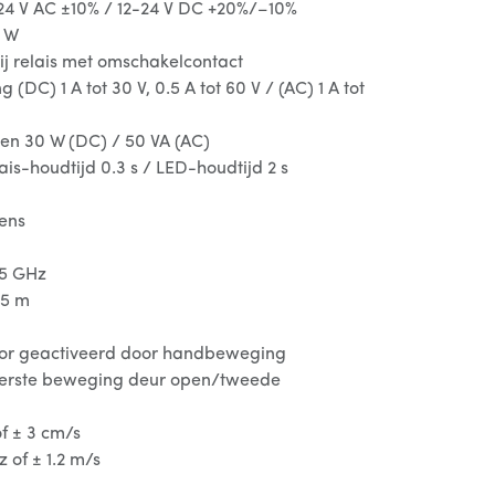
-24 V AC ±10% / 12-24 V DC +20%/–10%
 W
ij relais met omschakelcontact
(DC) 1 A tot 30 V, 0.5 A tot 60 V / (AC) 1 A tot
en 30 W (DC) / 50 VA (AC)
ais-houdtijd 0.3 s / LED-houdtijd 2 s
ens
25 GHz
.5 m
or geactiveerd door handbeweging
erste beweging deur open/tweede
of ± 3 cm/s
 of ± 1.2 m/s