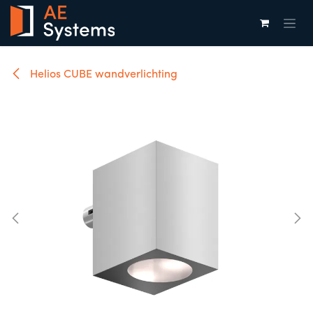
Overslaan naar inhoud
Helios CUBE wandverlichting