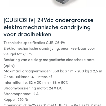
[CUBIC6HV] 24Vdc ondergrondse
elektromechanische aandrijving
voor draaihekken
Technische specificaties CUBIC6HV:
Elektromechanische aandrijving: onomkeerbaar voor
vleugel tot 2,5 m
Besturing van de slag: magnetische eindschakelaars
(optie)
Maximaal draagvermogen: 350 kg x 1 m - 200 kg x 2,5 m
Gebruiksklasse: 4 - intensief
Intermittentie: S2 = 30 min - S3 = 50%
Stroomvoorziening motor: 24 V DC
Stroomopname: 12 A
Koppel: 220 Nm
Openingstijd: 6÷25 s/90° met CUBIC6L - 8÷30 s/90° met