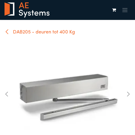
Overslaan naar inhoud
DAB205 - deuren tot 400 Kg