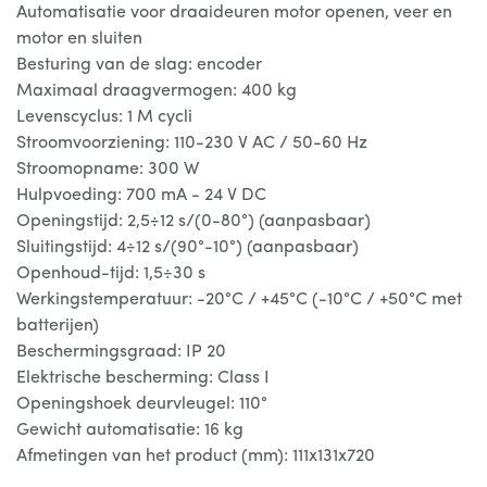
Automatisatie voor draaideuren motor openen, veer en
motor en sluiten
Besturing van de slag: encoder
Maximaal draagvermogen: 400 kg
Levenscyclus: 1 M cycli
Stroomvoorziening: 110-230 V AC / 50-60 Hz
Stroomopname: 300 W
Hulpvoeding: 700 mA - 24 V DC
Openingstijd: 2,5÷12 s/(0-80°) (aanpasbaar)
Sluitingstijd: 4÷12 s/(90°-10°) (aanpasbaar)
Openhoud-tijd: 1,5÷30 s
Werkingstemperatuur: -20°C / +45°C (-10°C / +50°C met
batterijen)
Beschermingsgraad: IP 20
Elektrische bescherming: Class I
Openingshoek deurvleugel: 110°
Gewicht automatisatie: 16 kg
Afmetingen van het product (mm): 111x131x720