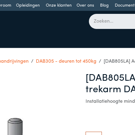
wroom
Opleidingen
Onze klanten
Over ons
Blog
Document
bomen
Draaideuren
Schuifdeuren
Industriële poorten
andrijvingen
DAB305 - deuren tot 450kg
[DAB805LA] A
[DAB805LA]
trekarm D
Installatiehoogte mi