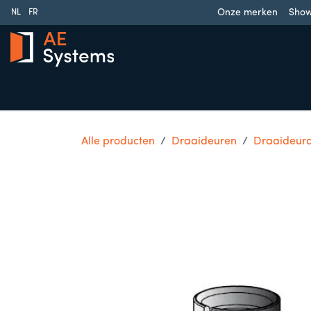
Overslaan naar inhoud
Onze merken
Sho
NL
FR
Schuifpoorten
Draaipoorten
Garagedeuren
Slag
Alle producten
Draaideuren
Draaideura