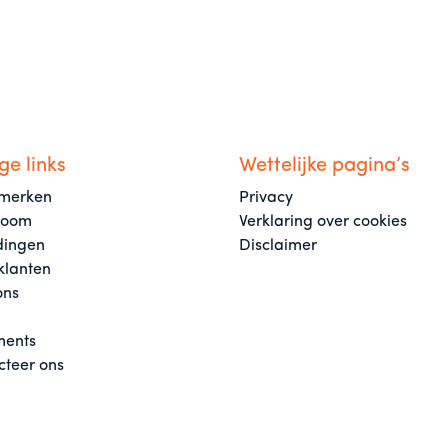
ge links
Wettelijke pagina’s
merken
Privacy
room
Verklaring over cookies
dingen
Disclaimer
klanten
ons
ents
cteer ons