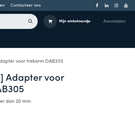
en
Contacteer ons
Aanmelden
Mijn winkelmandje
Toegangsbeheer
Onderdelen
Producten per merk
dapter voor trekarm DAB305
 Adapter voor
AB305
nder dan 20 mm