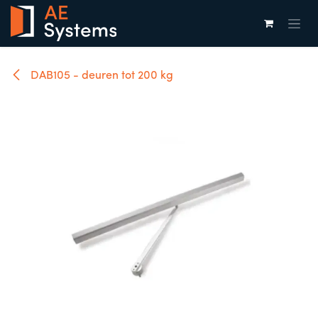
Overslaan naar inhoud
DAB105 - deuren tot 200 kg