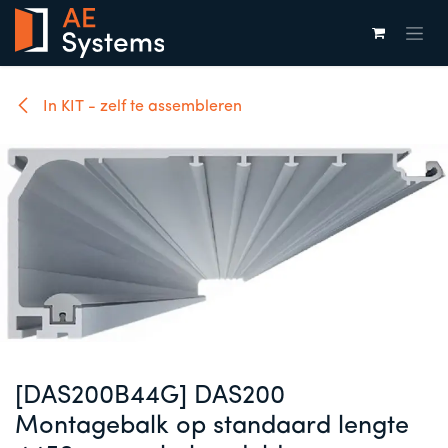
Overslaan naar inhoud
In KIT - zelf te assembleren
[DAS200B44G] DAS200
Montagebalk op standaard lengte