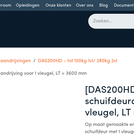
wroom
Opleidingen
Onze klanten
Over ons
Blog
Document
bomen
Draaideuren
Schuifdeuren
Industriële poorten
 aandrijvingen
DAS200HD - tot 150kg 1vl/ 280kg 2vl
drijving voor 1 vleugel, LT = 3600 mm
[DAS200HD
schuifdeura
vleugel, L
Op maat gemaakte en 
schuifdeur met 1 vleug