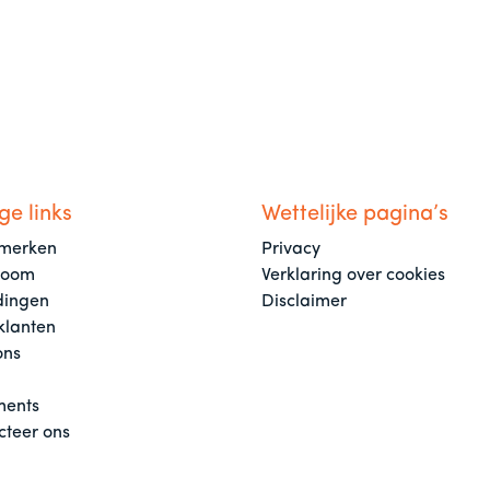
ge links
Wettelijke pagina’s
merken
Privacy
room
Verklaring over cookies
dingen
Disclaimer
klanten
ons
ents
cteer ons