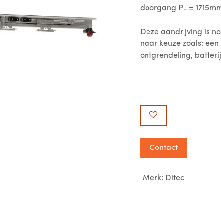
doorgang PL = 1715m
Deze aandrijving is n
naar keuze zoals: een 
ontgrendeling, batterij
Contact
Merk
:
Ditec