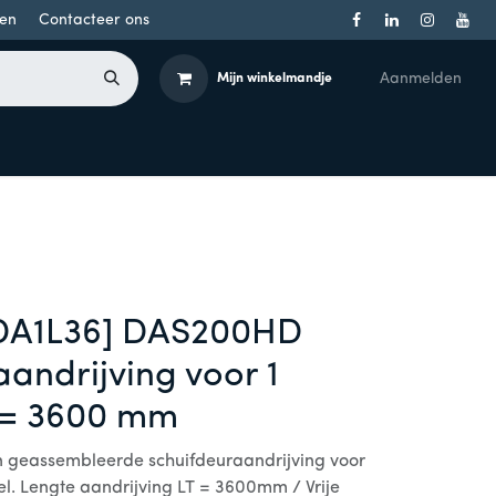
en
Contacteer ons
Aanmelden
Mijn winkelmandje
Toegangsbeheer
Onderdelen
Producten per merk
A1L36] DAS200HD
andrijving voor 1
T = 3600 mm
geassembleerde schuifdeuraandrijving voor
el. Lengte aandrijving LT = 3600mm / Vrije