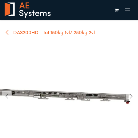
Overslaan naar inhoud
DAS200HD - tot 150kg 1vl/ 280kg 2vl