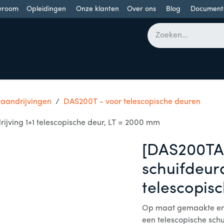
wroom
Opleidingen
Onze klanten
Over ons
Blog
Document
bomen
Draaideuren
Schuifdeuren
Industriële poorten
 aandrijvingen
DAS200T - voor telescopische deuren
jving 1+1 telescopische deur, LT = 2000 mm
[DAS200TA
schuifdeura
telescopis
Op maat gemaakte en 
een telescopische schu