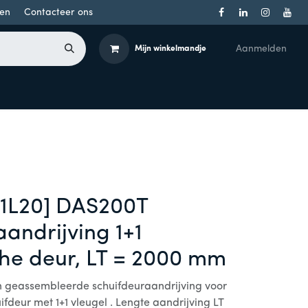
en
Contacteer ons
Aanmelden
Mijn winkelmandje
Toegangsbeheer
Onderdelen
Producten per merk
1L20] DAS200T
andrijving 1+1
che deur, LT = 2000 mm
geassembleerde schuifdeuraandrijving voor
ifdeur met 1+1 vleugel . Lengte aandrijving LT