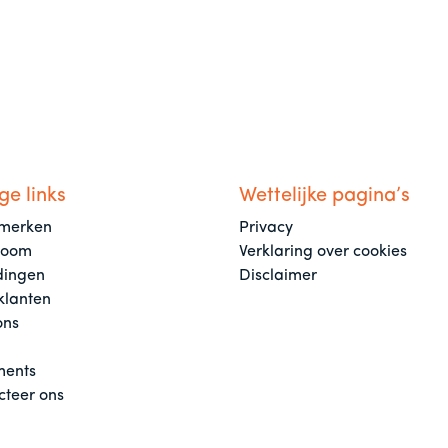
ge links
Wettelijke pagina’s
merken
Privacy
room
Verklaring over cookies
dingen
Disclaimer
klanten
ons
ents
cteer ons