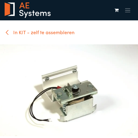
Overslaan naar inhoud
In KIT - zelf te assembleren