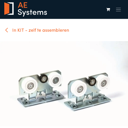
Overslaan naar inhoud
In KIT - zelf te assembleren