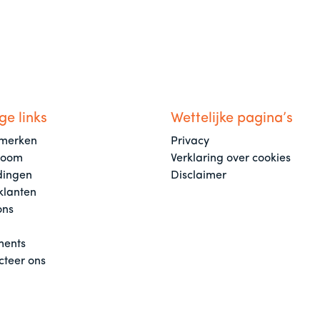
ge links
Wettelijke pagina’s
merken
Privacy
room
Verklaring over cookies
dingen
Disclaimer
klanten
ons
ents
cteer ons