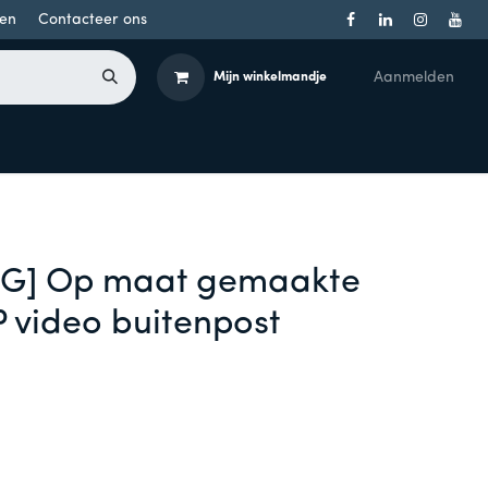
en
Contacteer ons
Aanmelden
Mijn winkelmandje
Toegangsbeheer
Onderdelen
Producten per merk
G] Op maat gemaakte
P video buitenpost