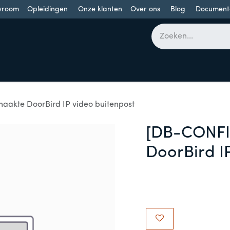
wroom
Opleidingen
Onze klanten
Over ons
Blog
Document
bomen
Draaideuren
Schuifdeuren
Industriële poorten
akte DoorBird IP video buitenpost
[DB-CONFI
DoorBird I