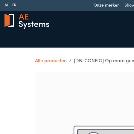
Overslaan naar inhoud
Onze merken
Sho
NL
FR
Schuifpoorten
Draaipoorten
Garagedeuren
Slag
Alle producten
[DB-CONFIG] Op maat gema