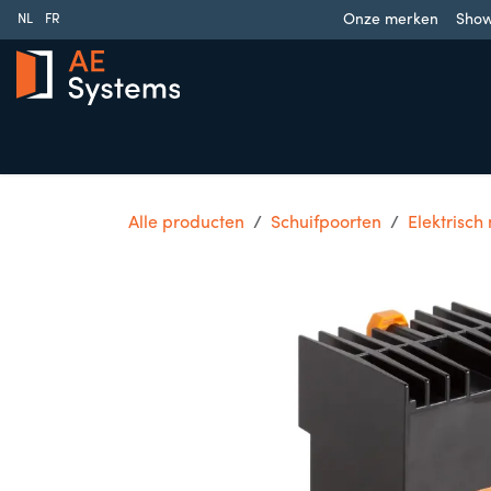
Overslaan naar inhoud
Onze merken
Sho
NL
FR
Schuifpoorten
Draaipoorten
Garagedeuren
Slag
Alle producten
Schuifpoorten
Elektrisch