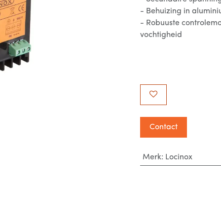
- Behuizing in alumin
- Robuuste controlem
vochtigheid
Contact
Merk
:
Locinox