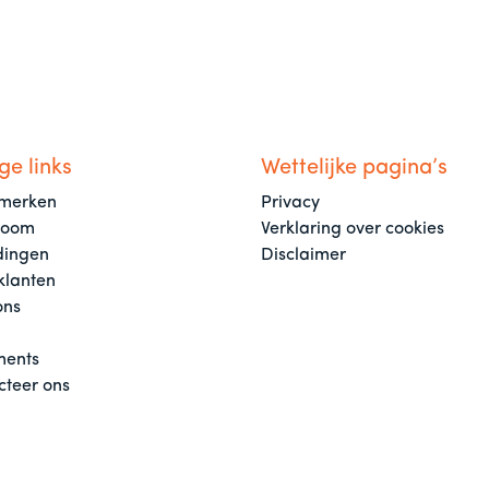
ge links
Wettelijke pagina’s
merken
Privacy
room
Verklaring over cookies
dingen
Disclaimer
klanten
ons
ents
cteer ons