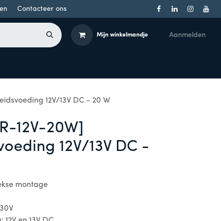
en
Contacteer ons
Aanmelden
Mijn winkelmandje
Toegangsbeheer
Onderdelen
Producten per merk
idsvoeding 12V/13V DC - 20 W
R-12V-20W]
svoeding 12V/13V DC -
reekse montage
230V
: 12V en 13V DC