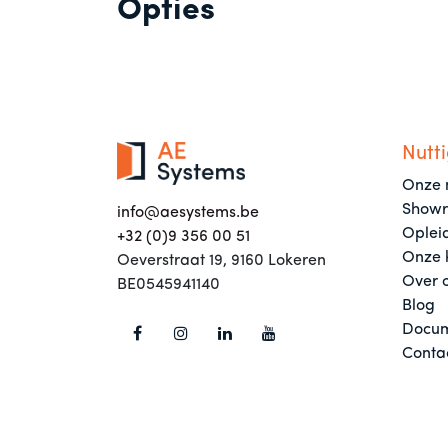
Opties
Nutti
Onze 
Show
info@aesystems.be
Oplei
+32 (0)9 356 00 51
Onze 
Oeverstraat 19, 9160 Lokeren
Over 
BE0545941140
Blog
Docum
Conta