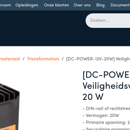
wroom
Opleidingen
Onze klanten
Over ons
Blog
Document
bomen
Draaideuren
Schuifdeuren
Industriële poorten
 materiaal
Transformators
[DC-POWER-12V-20W] Veilighe
[DC-POWE
Veiligheid
20 W
- DIN-rail of rechtst
- Vermogen: 20W
- Primaire spanning: 
- Secundaire spanning