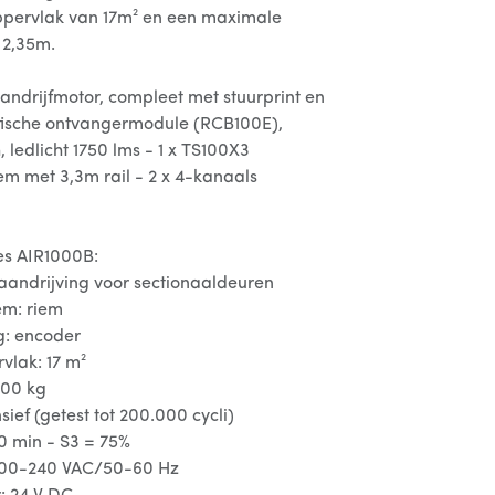
pervlak van 17m² en een maximale
 2,35m.
andrijfmotor, compleet met stuurprint en
fische ontvangermodule (RCB100E),
ledlicht 1750 lms - 1 x TS100X3
m met 3,3m rail - 2 x 4-kanaals
es AIR1000B:
aandrijving voor sectionaaldeuren
em: riem
g: encoder
lak: 17 m²
200 kg
sief (getest tot 200.000 cycli)
60 min - S3 = 75%
 100-240 VAC/50-60 Hz