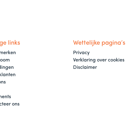
ge links
Wettelijke pagina’s
merken
Privacy
room
Verklaring over cookies
dingen
Disclaimer
klanten
ons
ents
cteer ons