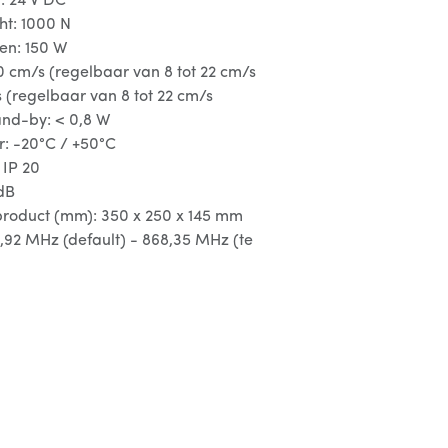
: 24 V DC
ht: 1000 N
n: 150 W
0 cm/s (regelbaar van 8 tot 22 cm/s
s (regelbaar van 8 tot 22 cm/s
and-by: < 0,8 W
: -20°C / +50°C
 IP 20
 dB
product (mm): 350 x 250 x 145 mm
,92 MHz (default) - 868,35 MHz (te