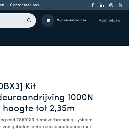
en
Contacteer ons
Aanmelden
Mijn winkelmandje
Toegangsbeheer
Onderdelen
Producten per merk
0BX3] Kit
deuraandrijving 1000N
, hoogte tot 2,35m
ving met TS100X3 riemoverbrengingssysteem
en van gebalanceerde sectionaaldeuren met