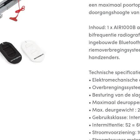
een maximaal poortop
doorgangshoogte van
Inhoud: 1 x AIR1000B a
bifrequentie radiogra
ingebouwde Bluetooth, 
riemoverbregingsystee
handzenders.
Technische specificati
• Elektromechanische 
• Overbrengingssyste
• Besturing van de sla
• Maximaal deuropperv
• Max. deurgewicht : 
• Gebruiksklasse: Inten
• Intermittentie: S2 = 
• Stroomvoorziening: