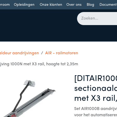
wroom
Opleidingen
Onze klanten
Over ons
Blog
Document
bomen
Draaideuren
Schuifdeuren
Industriële poorten
aldeur aandrijvingen
AIR - railmotoren
ving 1000N met X3 rail, hoogte tot 2,35m
[DITAIR100
sectionaal
met X3 rail
Set AIR1000B aandrij
voor het automatiser