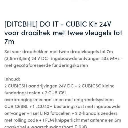
[DITCBHL] DO IT - CUBIC Kit 24V
voor draaihek met twee vleugels tot
7m
Set voor draaihekken met twee draaivleugels tot 7m
(3,5m+3,5m) 24 V DC- ingebouwde ontvanger 433 MHz -
met gecataforeseerde funderingskasten
Inhoud:
2 CUBIC6H aandrijvingen 24V DC + 2 CUBIC6C kleine
funderingskasten + 2 CUBIC6L
overbrengingsmechanismen met ontgrendelsysteem
CUBIC6SBL + 1 LCU40H besturingskast met ingebouwde
ontvanger + 1 set LIN2 fotocellen + 2 2-kanaals zenders
met rolling code + 1 FLM knipperlicht met antenne en 5m
coaxkabel + waarschuwingsbord E109B