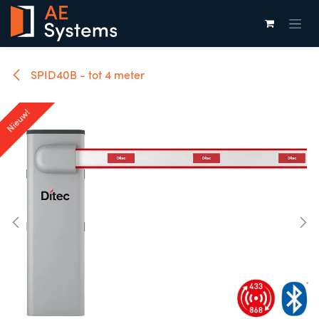
Overslaan naar inhoud
SPID40B - tot 4 meter
Nieuw!
Nieuw!