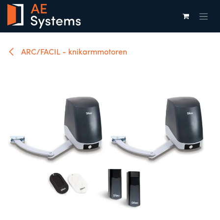
Overslaan naar inhoud
ARC/FACIL - knikarmmotoren