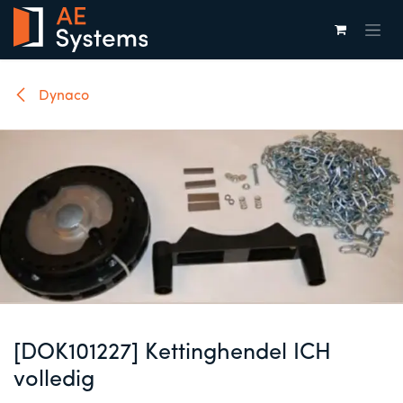
Overslaan naar inhoud
Dynaco
[DOK101227] Kettinghendel ICH
volledig