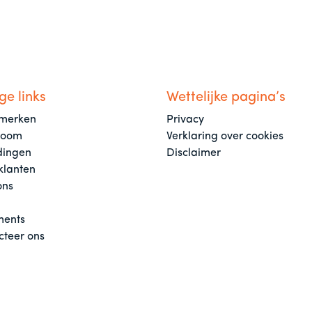
ge links
Wettelijke pagina’s
merken
Privacy
room
Verklaring over cookies
dingen
Disclaimer
klanten
ons
ents
cteer ons