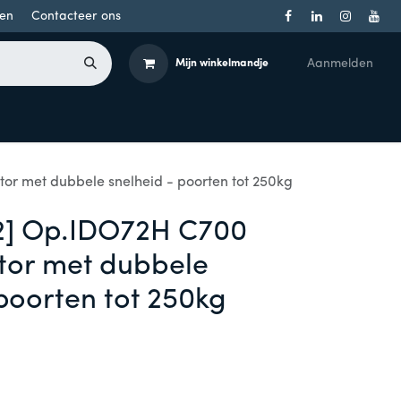
en
Contacteer ons
Aanmelden
Mijn winkelmandje
Toegangsbeheer
Onderdelen
Producten per merk
r met dubbele snelheid - poorten tot 250kg
2] Op.IDO72H C700
tor met dubbele
poorten tot 250kg