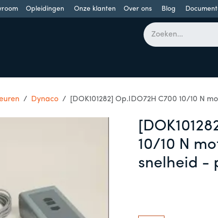
wroom
Opleidingen
Onze klanten
Over ons
Blog
Document
bomen
Draaideuren
Schuifdeuren
Industriële poorten
euren
Dynaco
[DOK101282] Op.IDO72H C700 10/10 N moto
[DOK10128
10/10 N mo
snelheid - 