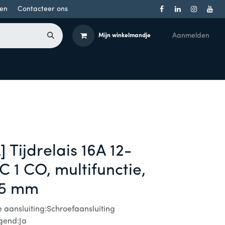
en
Contacteer ons
Aanmelden
Mijn winkelmandje
Toegangsbeheer
Onderdelen
Producten per merk
 Tijdrelais 16A 12-
 1 CO, multifunctie,
,5 mm
he aansluiting:Schroefaansluiting
gend:Ja