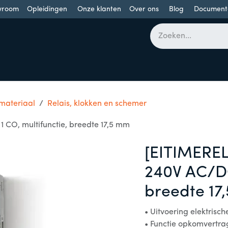
wroom
Opleidingen
Onze klanten
Over ons
Blog
Document
bomen
Draaideuren
Schuifdeuren
Industriële poorten
 materiaal
Relais, klokken en schemer
1 CO, multifunctie, breedte 17,5 mm
[EITIMEREL]
240V AC/DC
breedte 17
• Uitvoering elektrisc
• Functie opkomvertra