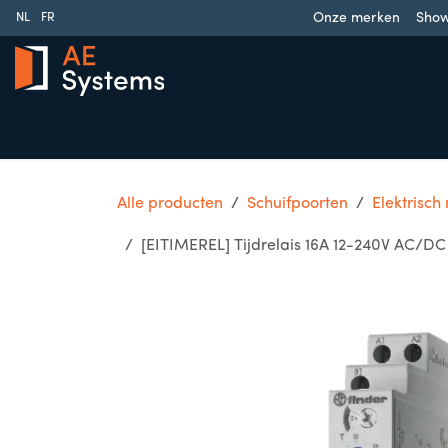
Overslaan naar inhoud
Onze merken
Sho
NL
FR
Schuifpoorten
Draaipoorten
Garagedeuren
Slag
Alle producten
Schuifpoorten
Elektrisch
[EITIMEREL] Tijdrelais 16A 12-240V AC/DC 