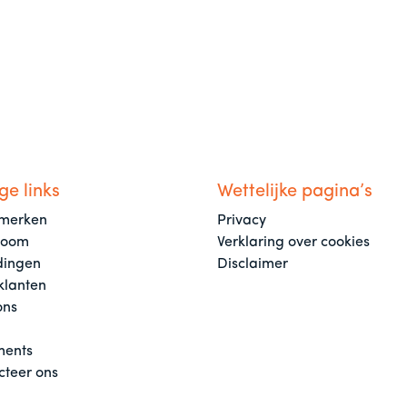
ge links
Wettelijke pagina’s
merken
Privacy
room
Verklaring over cookies
dingen
Disclaimer
klanten
ons
ents
cteer ons