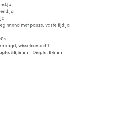
end:Ja
send:Ja
:Ja
eginnend met pauze, vaste tijd:Ja
00s
rtraagd, wisselcontact:1
oogte: 56,5mm - Diepte: 84mm