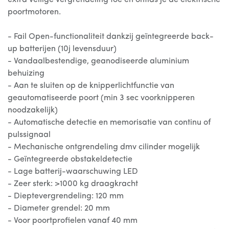
extra veilige vergrendeling toe en ontlas je de elektrische
poortmotoren.
- Fail Open-functionaliteit dankzij geïntegreerde back-
up batterijen (10j levensduur)
- Vandaalbestendige, geanodiseerde aluminium
behuizing
- Aan te sluiten op de knipperlichtfunctie van
geautomatiseerde poort (min 3 sec voorknipperen
noodzakelijk)
- Automatische detectie en memorisatie van continu of
pulssignaal
- Mechanische ontgrendeling dmv cilinder mogelijk
- Geïntegreerde obstakeldetectie
- Lage batterij-waarschuwing LED
- Zeer sterk: >1000 kg draagkracht
- Dieptevergrendeling: 120 mm
- Diameter grendel: 20 mm
- Voor poortprofielen vanaf 40 mm