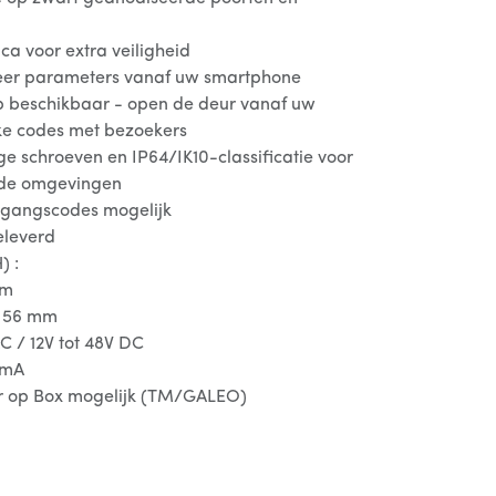
ca voor extra veiligheid
reer parameters vanaf uw smartphone
p beschikbaar - open de deur vanaf uw
ijke codes met bezoekers
e schroeven en IP64/IK10-classificatie voor
ende omgevingen
oegangscodes mogelijk
eleverd
) :
mm
x 56 mm
AC / 12V tot 48V DC
0 mA
ier op Box mogelijk (TM/GALEO)