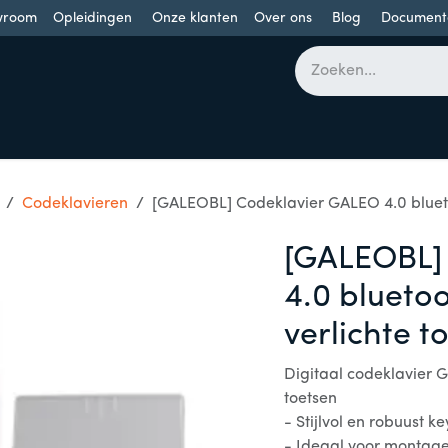
wroom
Opleidingen
Onze klanten
Over ons
Blog
Document
bomen
Draaideuren
Schuifdeuren
Industriële poorten
Codeklavieren
[GALEOBL] Codeklavier GALEO 4.0 blueto
[GALEOBL]
4.0 blueto
verlichte t
Digitaal codeklavier G
toetsen
- Stijlvol en robuust k
- Ideaal voor montag