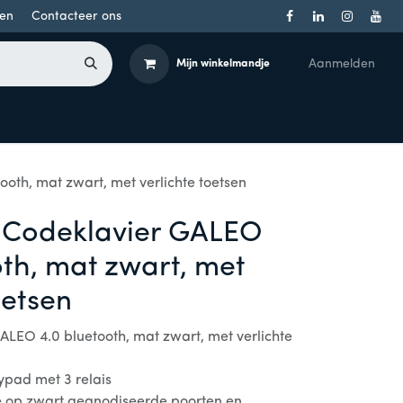
en
Contacteer ons
Aanmelden
Mijn winkelmandje
Toegangsbeheer
Onderdelen
Producten per merk
oth, mat zwart, met verlichte toetsen
 Codeklavier GALEO
oth, mat zwart, met
oetsen
ALEO 4.0 bluetooth, mat zwart, met verlichte
eypad met 3 relais
e op zwart geanodiseerde poorten en