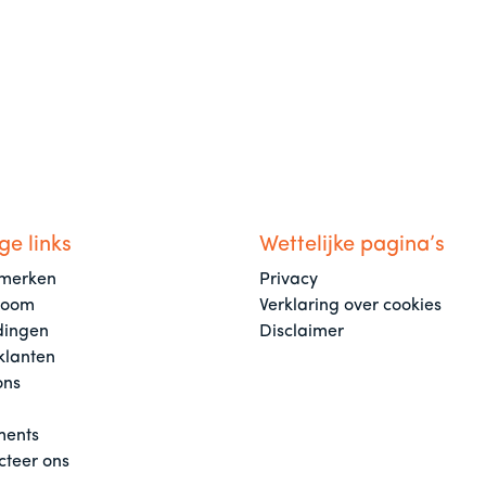
ge links
Wettelijke pagina’s
merken
Privacy
room
Verklaring over cookies
dingen
Disclaimer
klanten
ons
ents
cteer ons