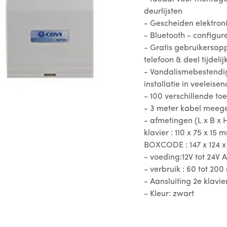
deurlijsten
- Gescheiden elektroni
- Bluetooth - configu
- Gratis gebruikersap
telefoon & deel tijdel
- Vandalismebestendig
installatie in veeleis
- 100 verschillende t
- 3 meter kabel meeg
- afmetingen (L x B x H
klavier : 110 x 75 x 15 
BOXCODE : 147 x 124 
- voeding:12V tot 24V 
- verbruik : 60 tot 20
- Aansluiting 2e klav
- Kleur: zwart