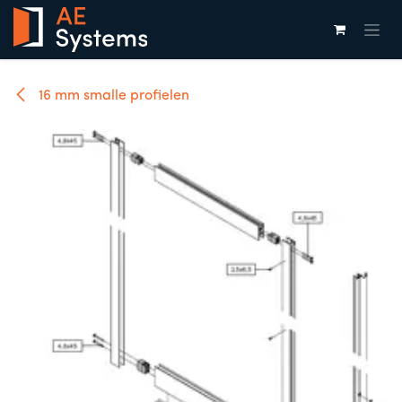
Overslaan naar inhoud
16 mm smalle profielen