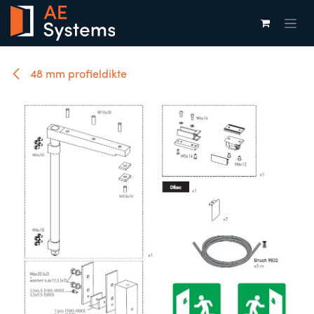
Overslaan naar inhoud
48 mm profieldikte