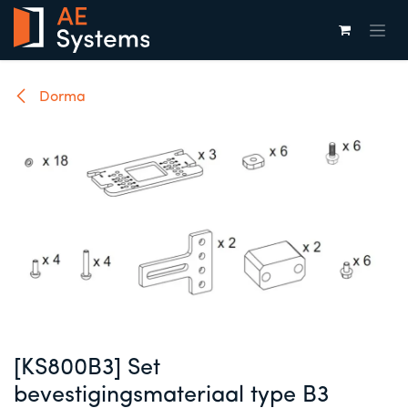
Overslaan naar inhoud
Dorma
[KS800B3] Set
bevestigingsmateriaal type B3