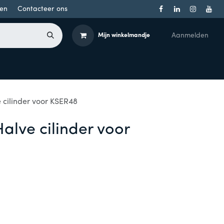
en
Contacteer ons
Aanmelden
Mijn winkelmandje
Toegangsbeheer
Onderdelen
Producten per merk
 cilinder voor KSER48
alve cilinder voor