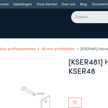
wroom
Opleidingen
Onze klanten
Over ons
Blog
Document
bomen
Draaideuren
Schuifdeuren
Industriële poorten
deur profielsystemen
48 mm profieldikte
[KSER481] Halve
[KSER481] H
KSER48