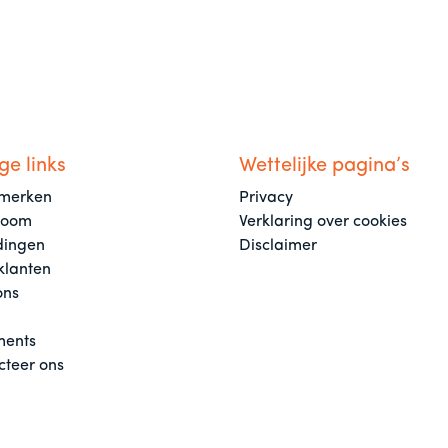
ge links
Wettelijke pagina’s
merken
Privacy
room
Verklaring over cookies
dingen
Disclaimer
klanten
ons
ents
cteer ons