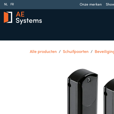
Overslaan naar inhoud
Onze merken
Sho
NL
FR
Schuifpoorten
Draaipoorten
Garagedeuren
Slag
Alle producten
Schuifpoorten
Beveiligin