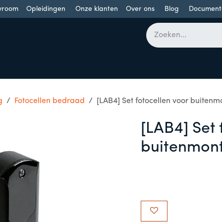
wroom
Opleidingen
Onze klanten
Over ons
Blog
Document
bomen
Draaideuren
Schuifdeuren
Industriële poorten
g
Fotocellen bedraad
[LAB4] Set fotocellen voor buiten
[LAB4] Set 
buitenmont