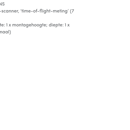
NS
scanner, ‘time-of-flight-meting’ (7
te: 1 x montagehoogte; diepte: 1 x
maal)
 10 m
V - 24 V AC -10%/+20% ; 12 V - 30 V DC
erminal
rwarming uit: < 2.5 W;verwarming
r < 10 W, maximaal 15 W
30 ms; max. 800 ms (afhankelijk van
n)
ate relais (galvanisch gescheiden -
ximale schakelspanning) - 100 mA (maximale
 MAAKCONTACT / VERBREEKCONTACT
pulssignaal (f= 100 Hz +/- 10%)
h relais (galvanisch gescheiden: