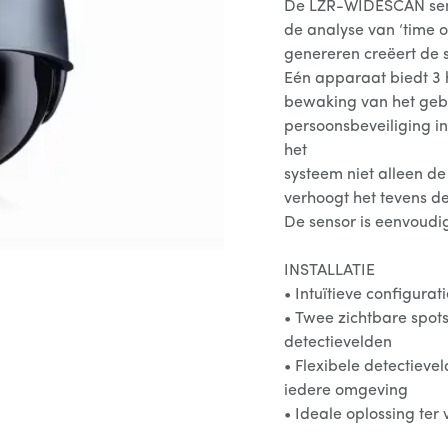
De LZR-WIDESCAN sens
de analyse van ‘time of
genereren creëert de 
Eén apparaat biedt 3 
bewaking van het gebi
persoonsbeveiliging i
het
systeem niet alleen d
verhoogt het tevens de
De sensor is eenvoudig 
INSTALLATIE
• Intuïtieve configurat
• Twee zichtbare spot
detectievelden
• Flexibele detectiev
iedere omgeving
• Ideale oplossing ter