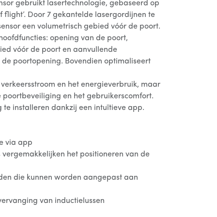
or gebruikt lasertechnologie, gebaseerd op
 flight’. Door 7 gekantelde lasergordijnen te
sensor een volumetrisch gebied vóór de poort.
hoofdfuncties: opening van de poort,
ed vóór de poort en aanvullende
n de poortopening. Bovendien optimaliseert
e verkeersstroom en het energieverbruik, maar
 poortbeveiliging en het gebruikerscomfort.
te installeren dankzij een intuïtieve app.
ie via app
s vergemakkelijken het positioneren van de
elden die kunnen worden aangepast aan
 vervanging van inductielussen