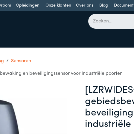
wroom
Opleidingen
Onze klanten
Over ons
Blog
Document
bomen
Draaideuren
Schuifdeuren
Industriële poorten
ng
Sensoren
waking en beveiligingssensor voor industriële poorten
[LZRWIDES
gebiedsbe
beveiligin
industriële