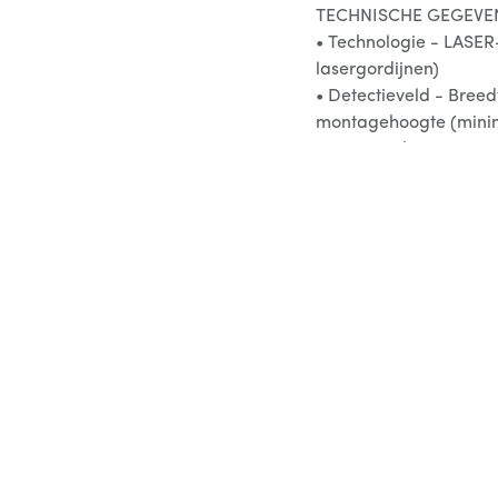
TECHNISCHE GEGEVE
• Technologie - LASER-
lasergordijnen)
• Detectieveld - Breed
montagehoogte (mini
• Montagehoogte 2 tot
• Voedingsspanning 12 
-10%/+20% @ sensor t
• Stroomverbruik - ve
automatisch: gangbaa
• Reactietijd - Typ. 2
immuniteitsinstellinge
• Uitgangen 2 solid-st
polariteitsvrij)
24 V AC/ 30 V DC (ma
schakelstroom)
- in schakelmodus:
- in frequentiemodus: 
Een elektro-mechanisc