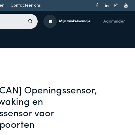
en
Contacteer ons
Aanmelden
Mijn winkelmandje
Toegangsbeheer
Onderdelen
Producten per merk
CAN] Openingssensor,
waking en
gssensor voor
 poorten