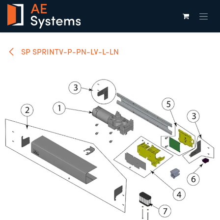
Overslaan naar inhoud
SP SPRINTV-P-PN-LV-L-LN