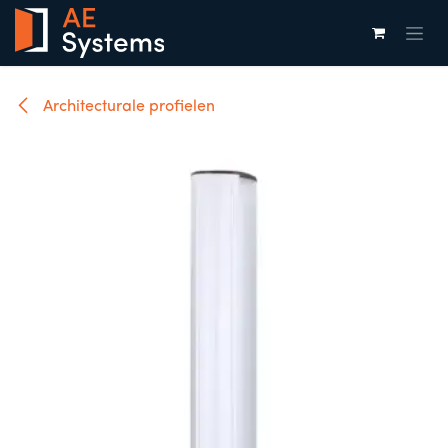
Overslaan naar inhoud
Architecturale profielen