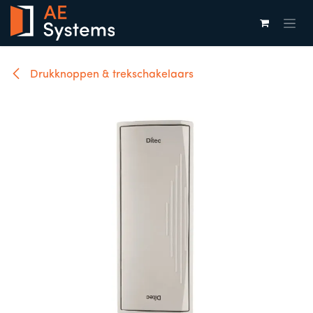
Overslaan naar inhoud
Drukknoppen & trekschakelaars