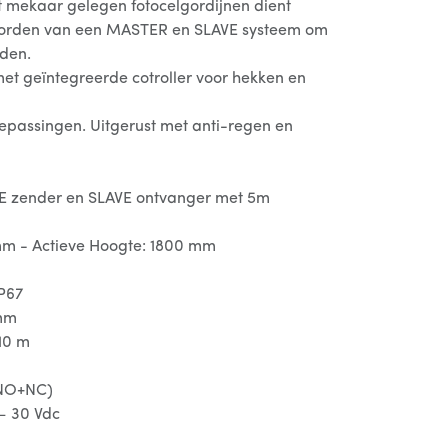
st mekaar gelegen fotocelgordijnen dient
orden van een MASTER en SLAVE systeem om
jden.
met geïntegreerde cotroller voor hekken en
oepassingen. Uitgerust met anti-regen en
VE zender en SLAVE ontvanger met 5m
mm - Actieve Hoogte: 1800 mm
P67
 mm
10 m
(NO+NC)
– 30 Vdc