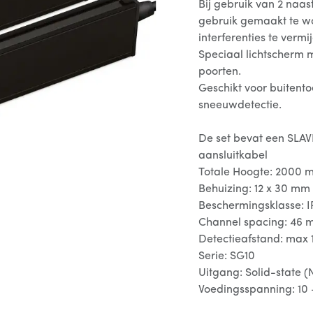
Bij gebruik van 2 naa
gebruik gemaakt te w
interferenties te vermi
Speciaal lichtscherm 
poorten.
Geschikt voor buitent
sneeuwdetectie.
De set bevat een SLA
aansluitkabel
Totale Hoogte: 2000 
Behuizing: 12 x 30 mm
Beschermingsklasse: I
Channel spacing: 46
Detectieafstand: max 
Serie: SG10
Uitgang: Solid-state 
Voedingsspanning: 10 