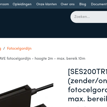
wroom
Opleidingen
Onze klanten
Over ons
Blog
Document
bomen
Draaideuren
Schuifdeuren
Industriële poorten
g
Fotocelgordijn
VE fotocelgordijn - hoogte 2m - max. bereik 10m
[SES200TR1
(zender/on
fotocelgor
max. berei