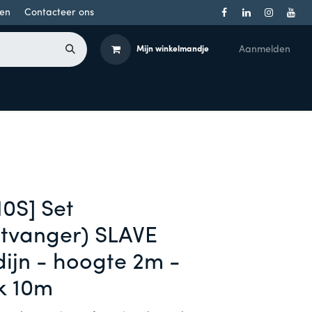
en
Contacteer ons
Aanmelden
Mijn winkelmandje
Toegangsbeheer
Onderdelen
Producten per merk
0S] Set
tvanger) SLAVE
dijn - hoogte 2m -
k 10m