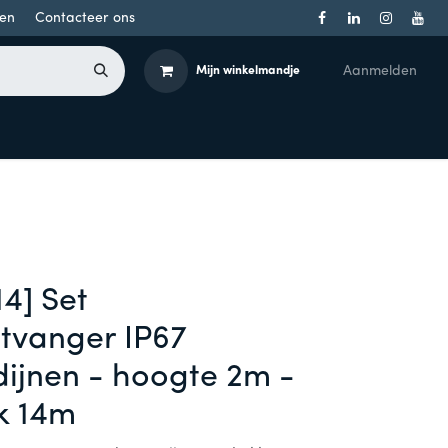
en
Contacteer ons
Aanmelden
Mijn winkelmandje
Toegangsbeheer
Onderdelen
Producten per merk
4] Set
tvanger IP67
dijnen - hoogte 2m -
k 14m