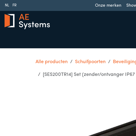
Overslaan naar inhoud
Onze merken
Sho
NL
FR
Schuifpoorten
Draaipoorten
Garagedeuren
Slag
Alle producten
Schuifpoorten
Beveiligin
[SES200TR14] Set (zender/ontvanger IP67 