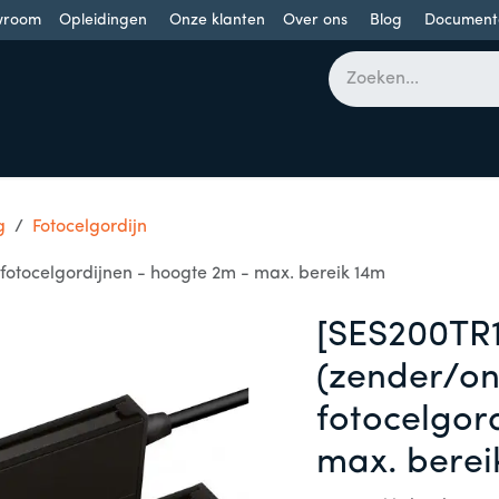
wroom
Opleidingen
Onze klanten
Over ons
Blog
Document
bomen
Draaideuren
Schuifdeuren
Industriële poorten
g
Fotocelgordijn
fotocelgordijnen - hoogte 2m - max. bereik 14m
[SES200TR1
(zender/on
fotocelgor
max. berei