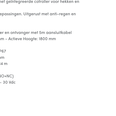
met geïntegreerde cotroller voor hekken en
oepassingen. Uitgerust met anti-regen en
er en ontvanger met 5m aansluitkabel
mm - Actieve Hoogte: 1800 mm
P67
 mm
14 m
(NO+NC)
– 30 Vdc