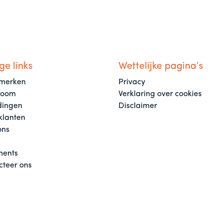
ge links
Wettelijke pagina’s
merken
Privacy
room
Verklaring over cookies
dingen
Disclaimer
klanten
ons
ents
cteer ons