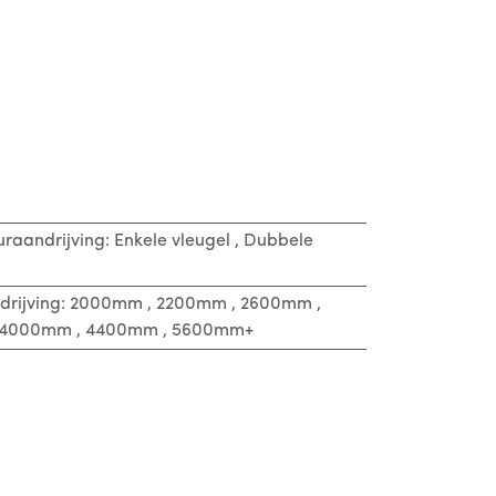
uraandrijving
:
Enkele vleugel
,
Dubbele
drijving
:
2000mm
,
2200mm
,
2600mm
,
4000mm
,
4400mm
,
5600mm+