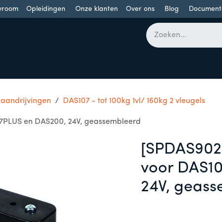
wroom
Opleidingen
Onze klanten
Over ons
Blog
Document
bomen
Draaideuren
Schuifdeuren
Industriële poorten
 aandrijvingen
DAS107 - tot 100kg 1vl/ 160kg 2 vleugels
07PLUS en DAS200, 24V, geassembleerd
[SPDAS902
voor DAS1
24V, geas