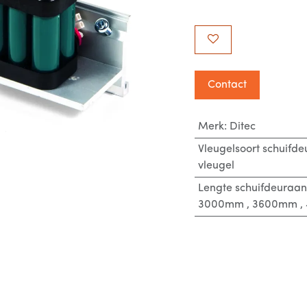
Contact
Merk
:
Ditec
Vleugelsoort schuifde
vleugel
Lengte schuifdeuraan
3000mm
,
3600mm
,