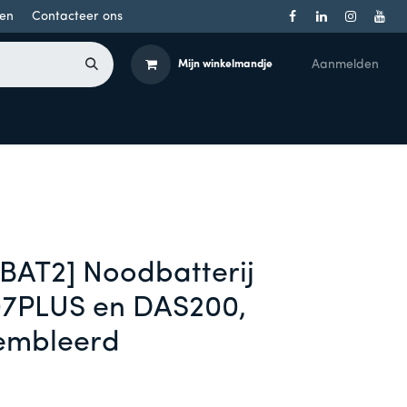
en
Contacteer ons
Aanmelden
Mijn winkelmandje
Toegangsbeheer
Onderdelen
Producten per merk
BAT2] Noodbatterij
07PLUS en DAS200,
sembleerd