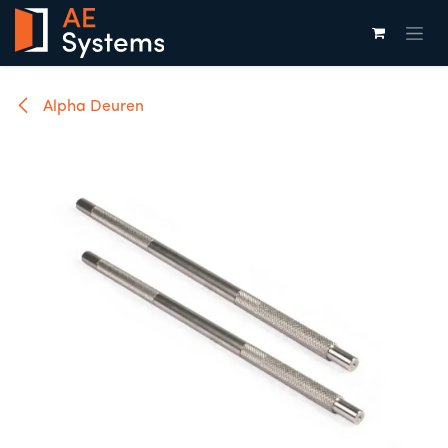
Overslaan naar inhoud
Alpha Deuren