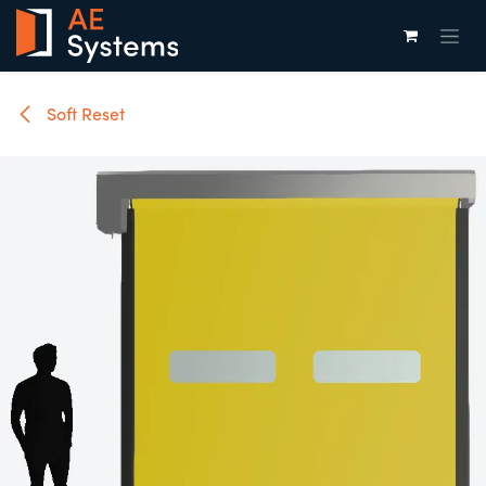
Overslaan naar inhoud
Soft Reset