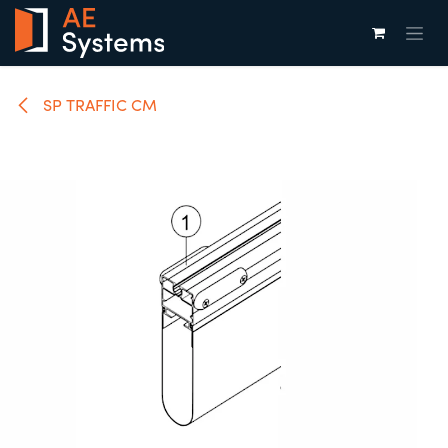
Overslaan naar inhoud
SP TRAFFIC CM