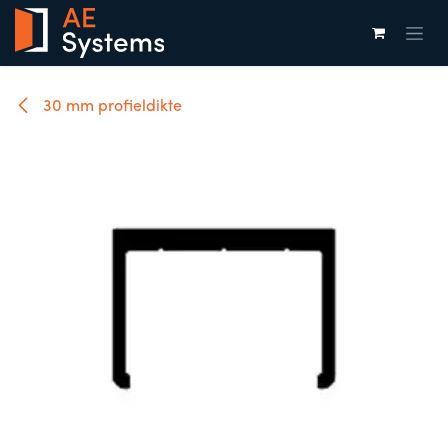
Overslaan naar inhoud
30 mm profieldikte