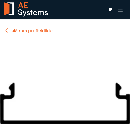
Overslaan naar inhoud
48 mm profieldikte