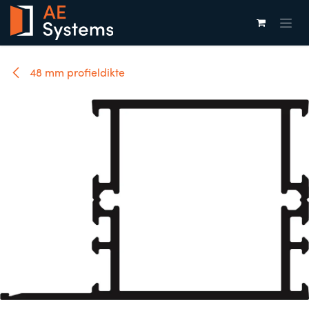
Overslaan naar inhoud
48 mm profieldikte